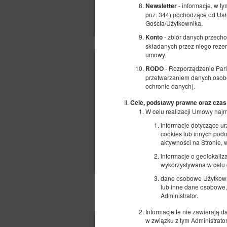
- informacje, w t
Newsletter
poz. 344) pochodzące od Usł
Gościa/Użytkownika.
- zbiór danych przech
Konto
składanych przez niego reze
umowy.
- Rozporządzenie Parl
RODO
przetwarzaniem danych osobo
ochronie danych).
Cele, podstawy prawne oraz czas
W celu realizacji Umowy naj
informacje dotyczące u
cookies lub innych podo
aktywności na Stronie,
informacje o geolokaliza
wykorzystywana w celu d
dane osobowe Użytkowni
lub inne dane osobowe,
POZOSTAŁE OFERTY
Administrator.
Informacje te nie zawierają 
w związku z tym Administrat