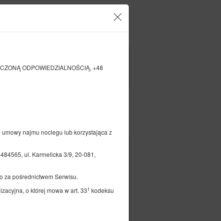
Twoje konto i rezerwacje
PL
zł
|
ANICZONĄ ODPOWIEDZIALNOŚCIĄ, +48
FILTRY
Opłać
e umowy najmu noclegu lub korzystająca z
232,00 zł
65, ul. Karmelicka 3/9, 20-081,
2 osoby / 1 noc
o za pośrednictwem Serwisu.
a
1
zacyjna, o której mowa w art. 33
kodeksu