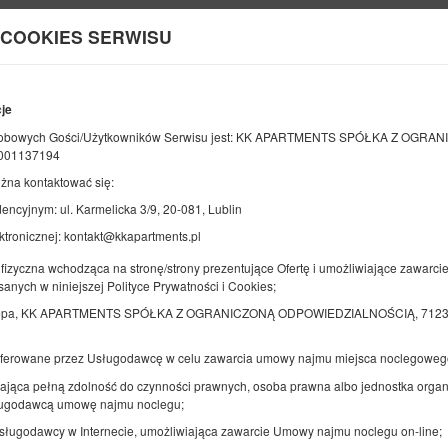
 COOKIES SERWISU
Informacje o nas
cje
KONIEC
LICZBA OSÓB
2
obowych Gości/Użytkowników Serwisu jest: KK APARTMENTS SPÓŁKA Z OGR
07
SIERPNIA
0001137194
2026
OS.
żna kontaktować się:
ncyjnym: ul. Karmelicka 3/9, 20-081, Lublin
ktronicznej: kontakt@kkapartments.pl
Doprecyzuj rezerwację
Potwierdź rezerwację
fizyczna wchodząca na stronę/strony prezentujące Ofertę i umożliwiające zawarci
sanych w niniejszej Polityce Prywatności i Cookies;
KK 38 Old Town
Kępa, KK APARTMENTS SPÓŁKA Z OGRANICZONĄ ODPOWIEDZIALNOŚCIĄ, 71234845
Dostępna liczba: 1
oferowane przez Usługodawcę w celu zawarcia umowy najmu miejsca noclegoweg
2
4 osoby
pow. 25,00 m
1 sypialnia
1 duże łóżko podwójne (Queen), 1 łóżko podwójne (Double), 2 łóżk
ająca pełną zdolność do czynności prawnych, osoba prawna albo jednostka organi
pojedyncze (Single) - do decyzji gościa
sługodawcą umowę najmu noclegu;
Usługodawcy w Internecie, umożliwiająca zawarcie Umowy najmu noclegu on-line;
Produkty śniadaniowe