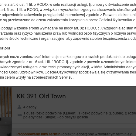
KK 314 Old Town
ie z art. 6 ust. 1 lit. b RODO, w celu realizacji usługi, tj. umowy o świadczenie u
rt. 6 ust. 1 lit. a RODO, w związku z wyrażeniem zgody na stosowanie określonyc
6 osób
ez odpowiednie ustawienia przeglądarki internetowej zgodnie z Prawem telekomun
1 duże łóżko podwójne (Queen), 2 sofy rozkładane (Sofa Bed)
e są przetwarzane do czasu zakończenia korzystania przez Gościa/Użytkownika z
ę podjąć wszelkie środki wymagane na mocy art. 32 RODO, tj, uwzględniając stan w
etwarzania oraz ryzyko naruszenia praw lub wolności osób fizycznych o różnym pra
(obiekt niedostępny w wybranym terminie):
Proponowany inny termin
dnie środki techniczne i organizacyjne, aby zapewnić stopień bezpieczeństwa od
09.08.2026 - 10.08.2026 (1 noc)
ratora
Produkty śniadaniowe
danych może zamieszczać informacje marketingowe o swoich produktach lub usługach
nych zgodnie z art. 6 ust.1 lit. f RODO, tj. zgodnie z prawnie uzasadnionym int
Udostępnij
Sz
 świadczonymi usługami oraz treści promocyjnych akcji, w które Administrator da
olności Gości/Użytkowników, Goście/Użytkownicy spodziewają się otrzymywania treś
nim celem wizyty na stronie/stronach Serwisu.
ne osobowe Użytkowników wyłącznie podmiotom przetwarzającym na mocy zawarty
KK 391 Old Town
usług na rzecz Administratora danych, np. hostingu i obsługi Strony, usługi IT, ob
4 osoby
o państw trzecich
1 duże łóżko podwójne (Queen), 1 łóżko podwójne (Double), 2 łóżk
ne w państwach trzecich.
pojedyncze (Single) - do decyzji gościa
ą
yczą, ma prawo:
(obiekt niedostępny w wybranym terminie):
Proponowany inny termin