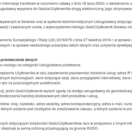
ym informacje handlowe w rozumieniu ustawy z dnia 18 lipca 2002r. o świadczeniu us
Udostępnij
Sz
ugodawcy wysyłane do Gościa/Użytkownika drogą elektroniczną; jego otrzymywan
owywanych w Serwisie oraz w systemie teleinformatycznym Usługodawcy dotycząc
rwacji i zawieranych umów, z wykorzystaniem którego Gość/Użytkownik Serwisu m
KK 392 Old Town
amentu Europejskiego i Rady (UE) 2016/679 z dnia 27 kwietnia 2016 r. w sprawie 
wych i w sprawie swobodnego przepływu takich danych oraz uchylenia dyrektywy
Dostępna liczba: 1
2
4 osoby
pow. 30,00 m
1 sypialnia
 przetwarzania danych
1 duże łóżko podwójne (Queen), 1 łóżko podwójne (Double), 2 łóżk
pojedyncze (Single) - do decyzji gościa
mu noclegu na odległość Usługodawca przetwarza:
rządzenia Użytkownika w celu zapewnienia poprawności działania usług: adres IP 
bnych technologiach, dane dotyczące sesji, dane przeglądarki internetowej, dane
Produkty śniadaniowe
 w tym na poszczególnych podstronach;
Udostępnij
Sz
cji, jeżeli Gość/Użytkownik wyraził zgodę na dostęp usługodawcy do geolokalizacji.
ostarczania bardziej dostosowanych ofert produktów i usług.
ków: imię, nazwisko, adres siedziby, adres korespondencyjny, adres e-mail, num
 których podanie jest niezbędne do zrealizowania zakupu, a których podania w 
danych dotyczących tożsamości Gości/Użytkowników, lecz w połączeniu z innymi i
or obejmuje je pełną ochroną przysługującą na gruncie RODO.