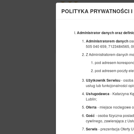
POLITYKA PRYWATNOŚCI I
Administrator danych oraz defini
POCZĄTEK
os
Administratorem danych
06
SIERPNIA
505 040 659, 7123484565, 
2026
Z Administratorem danych mo
pod adresem koresponde
pod adresem poczty ele
Wybierz ofertę
- osoba 
Użytkownik Serwisu
usług lub funkcjonalności opi
- Katarzyna 
Usługodawca
Lublin;
- miejsce noclegowe 
Oferta
- osoba fizyczna posiad
Gość
cywilnego, zawierająca z U
- prezentacja Oferty 
Serwis