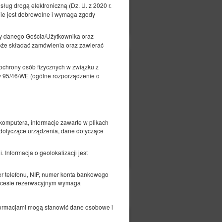
ług drogą elektroniczną (Dz. U. z 2020 r.
czegóły
Dostępność
ie jest dobrowolne i wymaga zgody
Pokaż oferty
y danego Gościa/Użytkownika oraz
oże składać zamówienia oraz zawierać
232,00 zł
ochrony osób fizycznych w związku z
2 osoby / 1 noc
 95/46/WE (ogólne rozporządzenie o
a
komputera, informacje zawarte w plikach
 dotyczące urządzenia, dane dotyczące
czegóły
Dostępność
 Informacja o geolokalizacji jest
Pokaż oferty
er telefonu, NIP, numer konta bankowego
procesie rezerwacyjnym wymaga
nformacjami mogą stanowić dane osobowe i