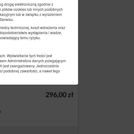
396,00 zł
sług drogą elektroniczną zgodnie z
h plików cookies lub innych podobnych
ikacyjnym lub w związku z wyrażeniem
 Serwisu.
iedzy technicznej, koszt wdrażania oraz
wdopodobieństwie wystąpienia i wadze,
powiadający temu ryzyku.
. Wyświetlanie tych treści jest
eresem Administratora danych polegającym
czegóły
Dostępność
nych jest zaangażowany. Jednocześnie
Dostosuj termin
ci podobnej zawartości, a nawet tego
ch umów powierzenia przetwarzania
296,00 zł
sługi marketingowej i PR.
a